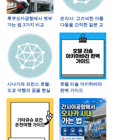
후쿠오카공항에서 벳부
은각사: 고즈넉한 아름
가는 법 3가지 비교
다움을 간직한 일본 교
토의 명소
시나가와 프린스 호텔:
호텔 리솔 아키하바라
도쿄 여행의 꿈을 현실
완벽 가이드
로 만드는 최고의 선택