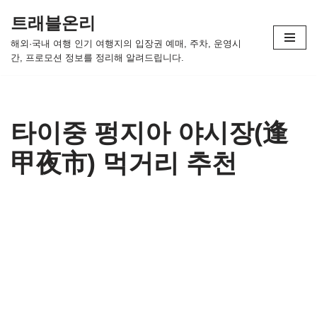
트래블온리
콘
해외·국내 여행 인기 여행지의 입장권 예매, 주차, 운영시
텐
간, 프로모션 정보를 정리해 알려드립니다.
츠
로
건
너
타이중 펑지아 야시장(逢
뛰
甲夜市) 먹거리 추천
기