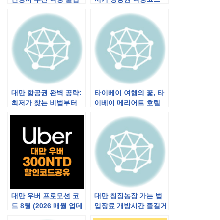
까지
맛집 경비
대만 항공권 완벽 공략:
타이베이 여행의 꽃, 타
최저가 찾는 비법부터
이베이 메리어트 호텔
예약 팁까지!
완벽 공략 가이드
대만 우버 프로모션 코
대만 칭징농장 가는 법
드 8월 (2026 매월 업데
입장료 개방시간 즐길거
이트)
리 (타이베이 타이중 난