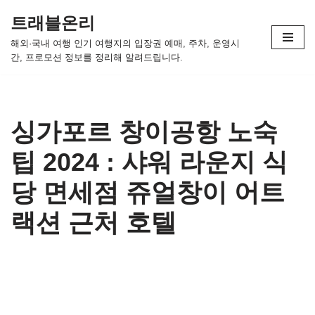
트래블온리
콘
해외·국내 여행 인기 여행지의 입장권 예매, 주차, 운영시
텐
간, 프로모션 정보를 정리해 알려드립니다.
츠
로
건
너
싱가포르 창이공항 노숙
뛰
팁 2024 : 샤워 라운지 식
기
당 면세점 쥬얼창이 어트
랙션 근처 호텔