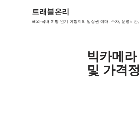
트래블온리
콘
해외·국내 여행 인기 여행지의 입장권 예매, 주차, 운영시간
텐
츠
로
건
빅카메라 
너
및 가격정
뛰
기