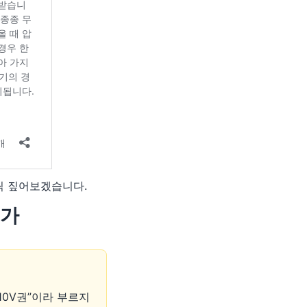
씩 짚어보겠습니다.
불가
10V권”이라 부르지