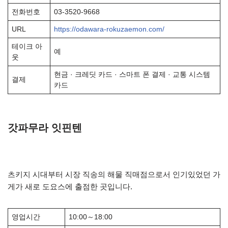
전화번호
03-3520-9668
URL
https://odawara-rokuzaemon.com/
테이크 아
예
웃
현금 · 크레딧 카드 · 스마트 폰 결제 · 교통 시스템
결제
카드
갓파무라 잇핀텐
츠키지 시대부터 시장 직송의 해물 직매점으로서 인기있었던 가
게가 새로 도요스에 출점한 곳입니다.
영업시간
10:00～18:00