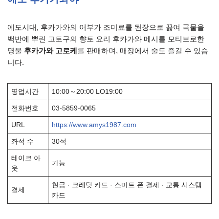
에도시대, 후카가와의 어부가 조미료를 된장으로 끓여 국물을
백반에 뿌린 고토구의 향토 요리 후카가와 메시를 모티브로한
명물
후카가와 고로케
를 판매하며, 매장에서 술도 즐길 수 있습
니다.
영업시간
10:00～20:00 LO19:00
전화번호
03-5859-0065
URL
https://www.amys1987.com
좌석 수
30석
테이크 아
가능
웃
현금 · 크레딧 카드 · 스마트 폰 결제 · 교통 시스템
결제
카드