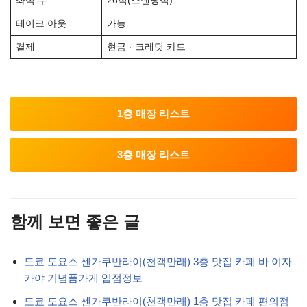
좌석 수
26석(스탠딩석)
테이크 아웃
가능
결제
현금 · 크레딧 카드
1층 매장 리스트
3층 매장 리스트
함께 보면 좋은 글
도쿄 도요스 센가쿠반라이(천객만래) 3층 맛집 카페 바 이자
카야 기념품가게 입점정보
도쿄 도요스 센가쿠반라이(천객만래) 1층 맛집 카페 편의점