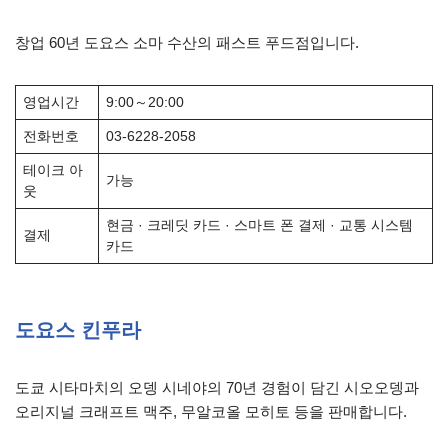
창업 60년 도요스 소마 수산의 패스트 푸드점입니다.
영업시간
9:00～20:00
전화번호
03-6228-2058
테이크 아
가능
웃
현금 · 크레딧 카드 · 스마트 폰 결제 · 교통 시스템
결제
카드
도요스 킨푸라
도쿄 시타마치의 오뎅 시네야의 70년 경험이 담긴 시오오뎅과
오리지널 크래프트 맥주, 무알코올 모히토 등을 판매합니다.