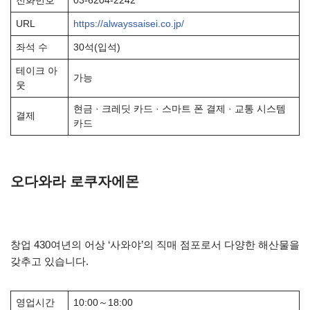
전화번호
03-6204-2242
URL
https://alwayssaisei.co.jp/
좌석 수
30석(입석)
테이크 아
가능
웃
현금 · 크레딧 카드 · 스마트 폰 결제 · 교통 시스템
결제
카드
오다와라 로쿠자에몬
창업 430여년의 어상 ‘사와야’의 직매 점포로서 다양한 해산물을
갖추고 있습니다.
영업시간
10:00～18:00