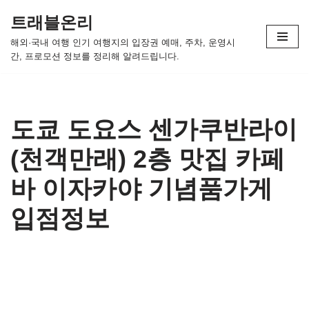
트래블온리
콘
해외·국내 여행 인기 여행지의 입장권 예매, 주차, 운영시
텐
간, 프로모션 정보를 정리해 알려드립니다.
츠
로
건
너
도쿄 도요스 센가쿠반라이
뛰
(천객만래) 2층 맛집 카페
기
바 이자카야 기념품가게
입점정보