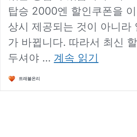
탑승 2000엔 할인쿠폰을 
상시 제공되는 것이 아니라
가 바뀝니다. 따라서 최신 
일
두셔야 …
계속 읽기
본
우
버
트래블온리
프
로
모
션
코
드
12
월
총
6000